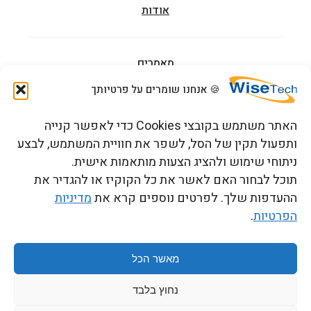
אודות
מאמרים
🍪 אנחנו שומרים על פרטיותך
הדרכות וקורסים
האתר משתמש בקובצי Cookies כדי לאפשר קנייה
ותפעול תקין של הסל, לשפר את חוויית המשתמש, לבצע
ניתוחי שימוש ולהציג הצעות מותאמות אישית.
צור קשר
תוכל לבחור האם לאשר את כל הקוקיז או להגדיר את
ההעדפות שלך. לפרטים נוספים קרא את
מדיניות
הפרטיות
.
כתובתנו: רחוב העמל 13 כניסה A, קומה 2, פארק אפק
ראש העין 4809234 ישראל
מאשר הכל
נחוץ בלבד
תנאים והגבלות
Copyright 2026 © WiseTech LTD