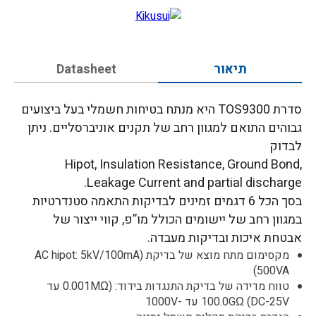
תיאור
Datasheet
סדרת TOS9300 היא מנתח בטיחות חשמלי בעל ביצועים
גבוהים התואם למגוון רחב של תקנים אוניברסליים. ניתן
לבדוק
Hipot, Insulation Resistance, Ground Bond,
Leakage Current and partial discharge.
בסך הכל 6 דגמים זמינים לבדיקות התאמה סטנדרטיות
במגוון רחב של יישומים הכולל מו”פ, קווי ייצור של
אבטחת איכות ובדיקות מעבדה.
מקסימום מתח מוצא של בדיקת (AC hipot: 5kV/100mA
(500VA
טווח מדידה של בדיקת התנגדות בידוד: (0.001MΩ עד
100.0GΩ (DC-25V עד -1000V