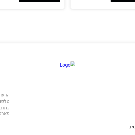
הרשם 
טלפון
כתובתנו: ר
פארק אפק
ים