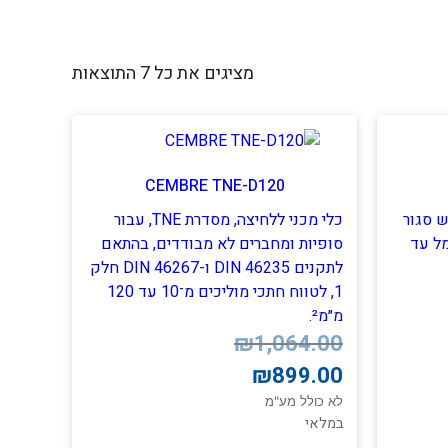
מציגים את כל ⁦7⁩ התוצאות
CEMBRE TNE-D120
60k, עם ראש סגור
כלי מכני ללחיצה, מסדרת TNE, עבור
מל עד
סופיות ומחברים לא מבודדים, בהתאם
לתקנים DIN 46235 ו-DIN 46267 חלק
1, לטווח חתכי מוליכים מ־10 עד 120
מ״מ².
המחיר
המחיר
₪
1,064.00
הנוכחי
המקורי
₪
899.00
היה:
הוא:
₪1,064.00.
₪899.00.
לא כולל מע"מ
במלאי