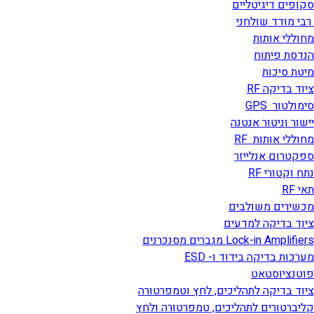
סקופים דיגיטליים
רבי מודד שולחני
מחוללי אותות
הנדסת פיתוח
מיטת סיכות
ציוד בדיקה RF
סימולטור GPS
יישור וניטור אנטנה
מחוללי אותות RF
ספקטרום אנלייזר
נתח וקטורי RF
תאי RF
מכשירים משולבים
ציוד בדיקה למדעים
Lock-in Amplifiers מגברים מסנכרנים
מערכות בדיקה בידוד ו- ESD
פוטנציוסטאט
ציוד בדיקה לתהליכים, לחץ וטמפרטורה
קליברטורים לתהליכים, טמפרטורה ולחץ