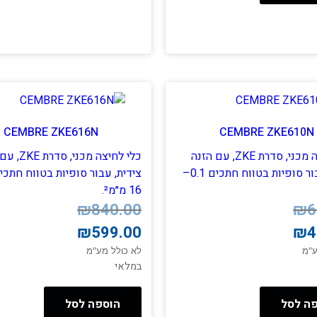
CEMBRE ZKE616N
CEMBRE ZKE610N
כלי לחיצה מכני, סדרת ZKE, עם הזנה
כלי לחיצה מכני,
צידית, עבור סופיות בטווח חתכים 0.1–
16 מ״מ².
המחיר
המחיר
₪
840.00
₪
6
הנוכחי
המקורי
₪
599.00
₪
4
היה:
הוא:
₪840.00.
₪599.00.
ע"מ
לא כולל מע"מ
במלאי
ה לסל
הוספה לסל