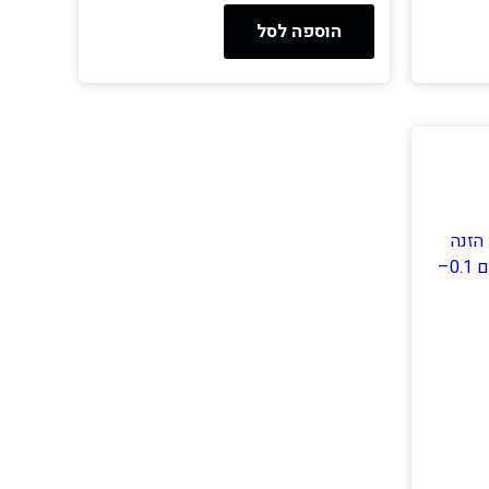
הוספה לסל
 סדרת ZKE, עם הזנה
צידית, עבור סופיות בטווח חתכים 0.1–