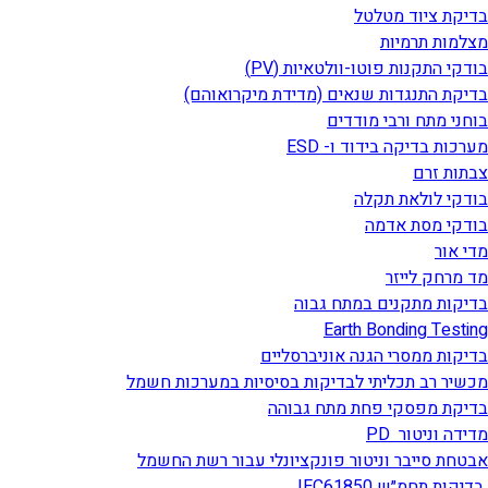
בדיקת ציוד מטלטל
מצלמות תרמיות
בודקי התקנות פוטו-וולטאיות (PV)
בדיקת התנגדות שנאים (מדידת מיקרואוהם)
בוחני מתח ורבי מודדים
מערכות בדיקה בידוד ו- ESD
צבתות זרם
בודקי לולאת תקלה
בודקי מסת אדמה
מדי אור
מד מרחק לייזר
בדיקות מתקנים במתח גבוה
Earth Bonding Testing
בדיקות ממסרי הגנה אוניברסליים
מכשיר רב תכליתי לבדיקות בסיסיות במערכות חשמל
בדיקת מפסקי פחת מתח גבוהה
מדידה וניטור PD
אבטחת סייבר וניטור פונקציונלי עבור רשת החשמל
בדיקות תחמ״ש IEC61850