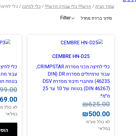
עמוד הבית
/
חדש!!! כלי עבודה חדש!!!
/
כלי לחיצה
/ כלי לחיצה 
Filter
CEMBRE HN-D25
כלי לחיצה מכני מסדרת CRIMPSTAR,
עבור טרמינלים מסדרת DR ‏(DIN
עבור מחב
46235) ומחברי חיבור מסדרת DSV
בטווח חתכים 0.25
המחיר
המחיר
‏(DIN 46267) בטווח של 10 עד 25
99.00
הנוכחי
המקורי
מ״מ².
69.00
היה:
הוא:
המחיר
המחיר
₪
625.00
₪499.00.
₪269.00.
הנוכחי
המקורי
לא כולל מ
₪
500.00
היה:
הוא:
במלאי
₪625.00.
₪500.00.
לא כולל מע"מ
במלאי
הוספ