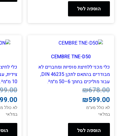
הוספה לסל
CEMBRE TNE-D50
כלי מכני ללחיצת סופיות ומחברים לא
מבודדים בהתאם לתקן DIN 46235,
עבור מוליכים בחתך 6–50 מ״מ².
10 מ״מ².
המחיר
המחיר
המחיר
המחיר
99.00
₪
678.00
הנוכחי
המקורי
הנוכחי
המקורי
99.00
₪
599.00
היה:
הוא:
היה:
הוא:
₪699.00.
₪499.00.
₪678.00.
₪599.00.
לא כולל מע"מ
לא כולל מ
במלאי
במלאי
הוספה לסל
הוספ