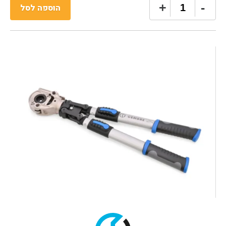
כמות
+
-
הוספה לסל
של
CEMBRE
TN60C