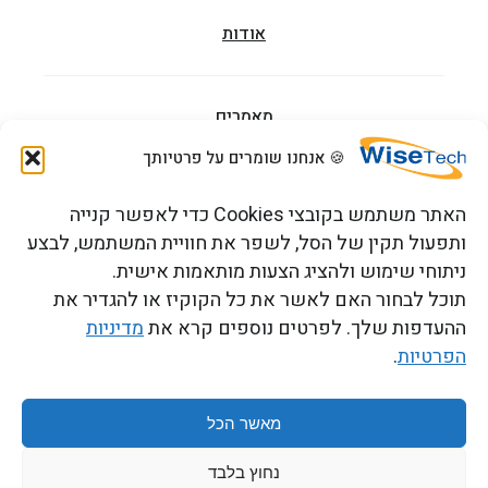
אודות
מאמרים
🍪 אנחנו שומרים על פרטיותך
הדרכות וקורסים
האתר משתמש בקובצי Cookies כדי לאפשר קנייה
ותפעול תקין של הסל, לשפר את חוויית המשתמש, לבצע
ניתוחי שימוש ולהציג הצעות מותאמות אישית.
צור קשר
תוכל לבחור האם לאשר את כל הקוקיז או להגדיר את
ההעדפות שלך. לפרטים נוספים קרא את
מדיניות
הפרטיות
.
כתובתנו: רחוב העמל 13 כניסה A, קומה 2, פארק אפק
ראש העין 4809234 ישראל
מאשר הכל
נחוץ בלבד