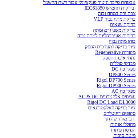
אבטחת סייבר וניטור פונקציונלי עבור רשת החשמל
בדיקות תחמ״ש IEC61850
צבת זרם במתח גבוה
בדיקת מתח גבוה VLF
בדיקת שנאים
בדיקות משני זרם ומתח
בדיקות אוניברסליות למתח גבוה
בוחן מתח גבוה
ציוד בדיקה למערכות הספק
מקורות Regenerative
נתחי איכות הספק
מבדקי סוללות
ספקי כח DC
DP800 Series
Rigol DP700 Series
Rigol DP900 Series
ספקי כח AC
עומסים אלקטרונים AC & DC
Rigol DC Load DL3000
ציוד בדיקה לאלקטרונאים
סקופים דיגיטליים
רבי מודד שולחני
מחוללי אותות
הנדסת פיתוח
מיטת סיכות