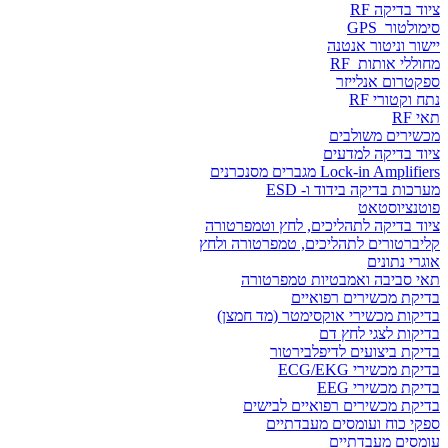
ציוד בדיקה RF
סימולטור GPS
יישור וניטור אנטנה
מחוללי אותות RF
ספקטרום אנלייזר
נתח וקטורי RF
תאי RF
מכשירים משולבים
ציוד בדיקה למדעים
Lock-in Amplifiers מגברים מסנכרנים
מערכות בדיקה בידוד ו- ESD
פוטנציוסטאט
ציוד בדיקה לתהליכים, לחץ וטמפרטורה
קליברטורים לתהליכים, טמפרטורה ולחץ
אוגרי נתונים
תאי סביבה ואמבטיות טמפרטורה
בדיקת מכשירים רפואיים
בדיקות מכשירי אוקסימטר (מד חמצן)
בדיקות לצגי לחץ דם
בדיקת ביצועים לדיפלבירטור
בדיקת מכשירי ECG/EKG
בדיקת מכשירי EEG
בדיקת מכשירים רפואיים לבישים
ספקי כוח ועומסים מעבדתיים
עומסים מעבדתיים