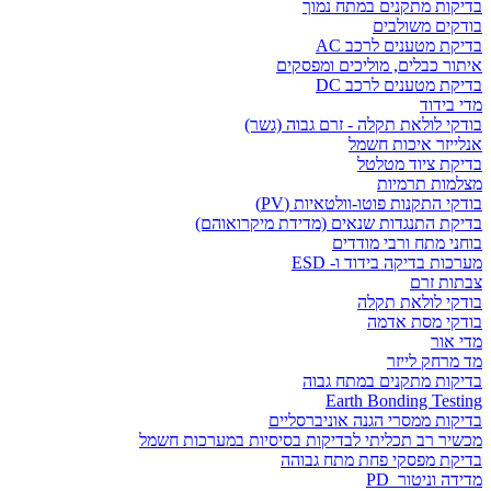
בדיקות מתקנים במתח נמוך
בודקים משולבים
בדיקת מטענים לרכב AC
איתור כבלים, מוליכים ומפסקים
בדיקת מטענים לרכב DC
מדי בידוד
בודקי לולאת תקלה - זרם גבוה (גשר)
אנלייזר איכות חשמל
בדיקת ציוד מטלטל
מצלמות תרמיות
בודקי התקנות פוטו-וולטאיות (PV)
בדיקת התנגדות שנאים (מדידת מיקרואוהם)
בוחני מתח ורבי מודדים
מערכות בדיקה בידוד ו- ESD
צבתות זרם
בודקי לולאת תקלה
בודקי מסת אדמה
מדי אור
מד מרחק לייזר
בדיקות מתקנים במתח גבוה
Earth Bonding Testing
בדיקות ממסרי הגנה אוניברסליים
מכשיר רב תכליתי לבדיקות בסיסיות במערכות חשמל
בדיקת מפסקי פחת מתח גבוהה
מדידה וניטור PD