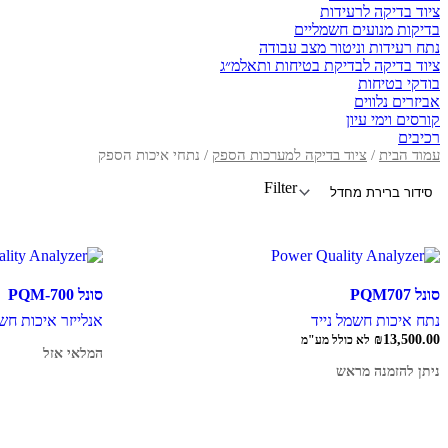
ציוד בדיקה לרעידות
בדיקות מנועים חשמליים
נתח רעידות וניטור מצב עבודה
ציוד בדיקה לבדיקת בטיחות ותאלמ״ג
בודקי בטיחות
אביזרים נלווים
קורסים וימי עיון
רכיבים
עמוד הבית
/
ציוד בדיקה למערכות הספק
/ נתחי איכות הספק
Filter
סונל PQM707
סונל PQM-700
נתח איכות חשמל נייד
אנלייזר איכות חש
₪
13,500.00
לא כולל מע"מ
המלאי אזל
ניתן להזמנה מראש
מידע נוסף
הוספה לסל