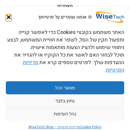
מאמרים
🍪 אנחנו שומרים על פרטיותך
הדרכות וקורסים
האתר משתמש בקובצי Cookies כדי לאפשר קנייה
ותפעול תקין של הסל, לשפר את חוויית המשתמש, לבצע
ניתוחי שימוש ולהציג הצעות מותאמות אישית.
צור קשר
תוכל לבחור האם לאשר את כל הקוקיז או להגדיר את
ההעדפות שלך. לפרטים נוספים קרא את
מדיניות
הפרטיות
.
כתובתנו: רחוב העמל 13 כניסה A, קומה 2, פארק אפק
ראש העין 4809234 ישראל
מאשר הכל
נחוץ בלבד
תנאים והגבלות
Copyright 2026 © WiseTech LTD
נהל העדפות
חייג אלינו
לקבלת הצעה
Cookie Policy
מדיניות פרטיות – WiseTech Shop