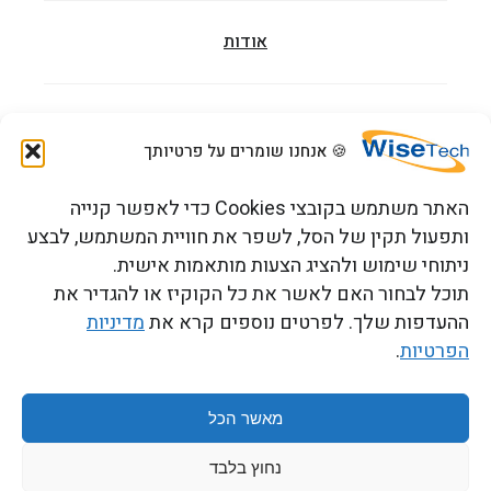
אודות
מאמרים
🍪 אנחנו שומרים על פרטיותך
האתר משתמש בקובצי Cookies כדי לאפשר קנייה
הדרכות וקורסים
ותפעול תקין של הסל, לשפר את חוויית המשתמש, לבצע
ניתוחי שימוש ולהציג הצעות מותאמות אישית.
תוכל לבחור האם לאשר את כל הקוקיז או להגדיר את
צור קשר
ההעדפות שלך. לפרטים נוספים קרא את
מדיניות
הפרטיות
.
כתובתנו: רחוב העמל 13 כניסה A, קומה 2, פארק אפק
ראש העין 4809234 ישראל
מאשר הכל
נחוץ בלבד
תנאים והגבלות
Copyright 2026 © WiseTech LTD