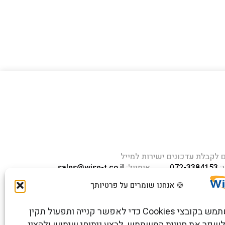
לקבלת עדכונים ישירות למייל
:
072-3384153
אימייל:
sales@wise-t.co.il
חוב העמל 13 כניסה A, קומה 2,
🍪 אנחנו שומרים על פרטיותך
 ראש העין 4809234 ישראל
האתר משתמש בקובצי Cookies כדי לאפשר קנייה ותפעול תקין
שפר את חוויית המשתמש, לבצע ניתוחי שימוש ולהציג