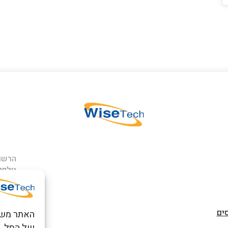
הרשם 
טלפון
כתובתנו: ר
פארק אפק
ים
של הסל, ל