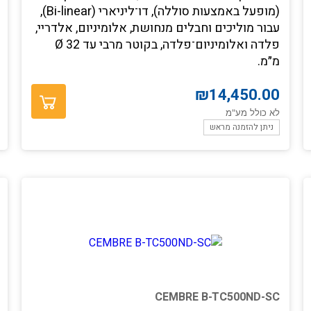
(מופעל באמצעות סוללה), דו־ליניארי (Bi-linear),
עבור מוליכים וחבלים מנחושת, אלומיניום, אלדריי,
פלדה ואלומיניום־פלדה, בקוטר מרבי עד Ø 32
מ״מ.
₪
14,450.00
לא כולל מע"מ
ניתן להזמנה מראש
CEMBRE B-TC500ND-SC