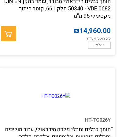
חותך כבלים הידראולי מבודד, עומד בתקן DIN EN
50340 - VDE 0682 חלק 661, קוטר חיתוך
מקסימלי 95 מ"מ
הוספה לסל
₪
14,960.00
לא כולל מע"מ
במלאי
HT-TC026Y
ֿחותך כבלים וחבלי פלדה הידראולי, עבור מוליכים
וחבלים מנחושת, אלומיניום, אלדריי, פלדה