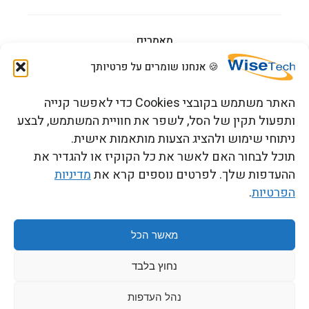
מאמרים
🍪 אנחנו שומרים על פרטיותך
הדרכות וקורסים
האתר משתמש בקובצי Cookies כדי לאפשר קנייה
ותפעול תקין של הסל, לשפר את חוויית המשתמש, לבצע
ניתוחי שימוש ולהציג הצעות מותאמות אישית.
צור קשר
תוכל לבחור האם לאשר את כל הקוקיז או להגדיר את
ההעדפות שלך. לפרטים נוספים קרא את
מדיניות
הפרטיות
.
כתובתנו: רחוב העמל 13 כניסה A, קומה 2, פארק אפק
ראש העין 4809234 ישראל
מאשר הכל
נחוץ בלבד
תנאים והגבלות
Copyright 2026 © WiseTech LTD
נהל העדפות