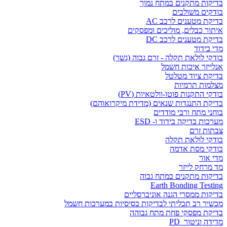
בדיקות מתקנים במתח נמוך
בודקים משולבים
בדיקת מטענים לרכב AC
איתור כבלים, מוליכים ומפסקים
בדיקת מטענים לרכב DC
מדי בידוד
בודקי לולאת תקלה - זרם גבוה (גשר)
אנלייזר איכות חשמל
בדיקת ציוד מטלטל
מצלמות תרמיות
בודקי התקנות פוטו-וולטאיות (PV)
בדיקת התנגדות שנאים (מדידת מיקרואוהם)
בוחני מתח ורבי מודדים
מערכות בדיקה בידוד ו- ESD
צבתות זרם
בודקי לולאת תקלה
בודקי מסת אדמה
מדי אור
מד מרחק לייזר
בדיקות מתקנים במתח גבוה
Earth Bonding Testing
בדיקות ממסרי הגנה אוניברסליים
מכשיר רב תכליתי לבדיקות בסיסיות במערכות חשמל
בדיקת מפסקי פחת מתח גבוהה
מדידה וניטור PD