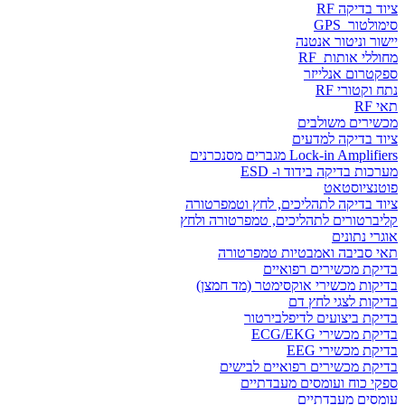
ציוד בדיקה RF
סימולטור GPS
יישור וניטור אנטנה
מחוללי אותות RF
ספקטרום אנלייזר
נתח וקטורי RF
תאי RF
מכשירים משולבים
ציוד בדיקה למדעים
Lock-in Amplifiers מגברים מסנכרנים
מערכות בדיקה בידוד ו- ESD
פוטנציוסטאט
ציוד בדיקה לתהליכים, לחץ וטמפרטורה
קליברטורים לתהליכים, טמפרטורה ולחץ
אוגרי נתונים
תאי סביבה ואמבטיות טמפרטורה
בדיקת מכשירים רפואיים
בדיקות מכשירי אוקסימטר (מד חמצן)
בדיקות לצגי לחץ דם
בדיקת ביצועים לדיפלבירטור
בדיקת מכשירי ECG/EKG
בדיקת מכשירי EEG
בדיקת מכשירים רפואיים לבישים
ספקי כוח ועומסים מעבדתיים
עומסים מעבדתיים