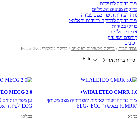
ציוד בדיקה לרעידות
בדיקות מנועים חשמליים
נתח רעידות וניטור מצב עבודה
ציוד בדיקה לבדיקת בטיחות ותאלמ״ג
בודקי בטיחות
אביזרים נלווים
קורסים וימי עיון
רכיבים
עמוד הבית
/
בדיקת מכשירים רפואיים
/ בדיקת מכשירי ECG/EKG
Filter
EQ MECG 2.0
WHALETEQ CMRR 3.0+
ציוד בדיקה ייעודי לאימות יחס דחיית מצב משותף
(CMRR) במכשירי ECG ו-EEG
ECG ולפיתוח אלגוריתמים
במלאי
במלאי
מידע נוסף
מידע נוסף