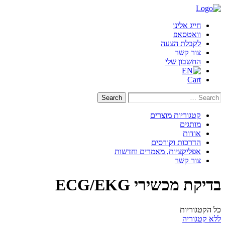
דילוג
לתוכן
חייג אלינו
וואטסאפ
לקבלת הצעה
צור קשר
החשבון שלי
Cart
Search
Search
for:
קטגוריות מוצרים
מותגים
אודות
הדרכות וקורסים
אפליקציות, מאמרים וחדשות
צור קשר
בדיקת מכשירי ECG/EKG
כל הקטגוריות
ללא קטגוריה