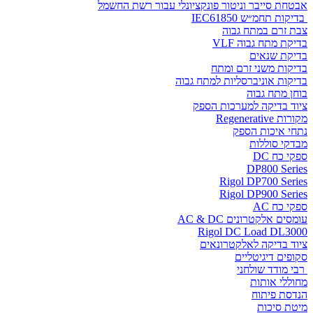
אבטחת סייבר וניטור פונקציונלי עבור רשת החשמל
בדיקות תחמ״ש IEC61850
צבת זרם במתח גבוה
בדיקת מתח גבוה VLF
בדיקת שנאים
בדיקות משני זרם ומתח
בדיקות אוניברסליות למתח גבוה
בוחן מתח גבוה
ציוד בדיקה למערכות הספק
מקורות Regenerative
נתחי איכות הספק
מבדקי סוללות
ספקי כח DC
DP800 Series
Rigol DP700 Series
Rigol DP900 Series
ספקי כח AC
עומסים אלקטרונים AC & DC
Rigol DC Load DL3000
ציוד בדיקה לאלקטרונאים
סקופים דיגיטליים
רבי מודד שולחני
מחוללי אותות
הנדסת פיתוח
מיטת סיכות