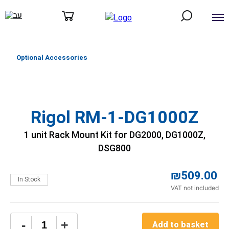
דילוג
לתוכן
Optional Accessories
Rigol RM-1-DG1000Z
1 unit Rack Mount Kit for DG2000, DG1000Z,
DSG800
₪
509.00
In Stock
VAT not included
Rigol
-
+
Add to basket