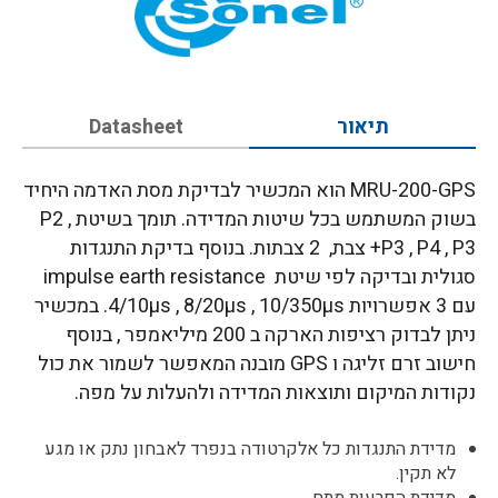
תיאור
Datasheet
MRU-200-GPS הוא המכשיר לבדיקת מסת האדמה היחיד
בשוק המשתמש בכל שיטות המדידה. תומך בשיטת P2 ,
P3 , P4 , P3+ צבת, 2 צבתות. בנוסף בדיקת התנגדות
סגולית ובדיקה לפי שיטת impulse earth resistance
עם 3 אפשרויות 4/10µs , 8/20µs , 10/350µs. במכשיר
ניתן לבדוק רציפות הארקה ב 200 מיליאמפר , בנוסף
חישוב זרם זליגה ו GPS מובנה המאפשר לשמור את כול
נקודות המיקום ותוצאות המדידה ולהעלות על מפה.
מדידת התנגדות כל אלקרטודה בנפרד לאבחון נתק או מגע
לא תקין.