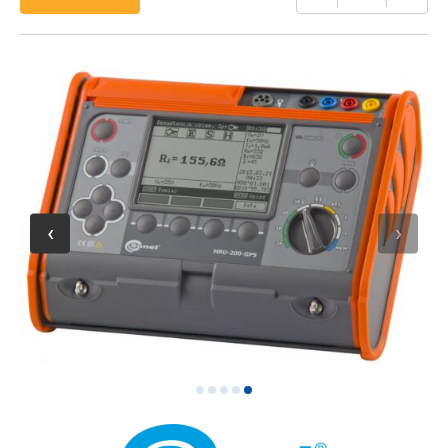
של
סונל
MRU-
200-
GPS
5
4
3
2
1