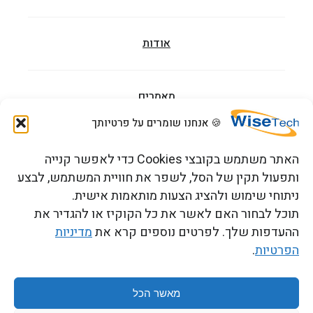
אודות
מאמרים
🍪 אנחנו שומרים על פרטיותך
הדרכות וקורסים
האתר משתמש בקובצי Cookies כדי לאפשר קנייה
ותפעול תקין של הסל, לשפר את חוויית המשתמש, לבצע
ניתוחי שימוש ולהציג הצעות מותאמות אישית.
צור קשר
תוכל לבחור האם לאשר את כל הקוקיז או להגדיר את
ההעדפות שלך. לפרטים נוספים קרא את
מדיניות
הפרטיות
.
כתובתנו: רחוב העמל 13 כניסה A, קומה 2, פארק אפק
ראש העין 4809234 ישראל
מאשר הכל