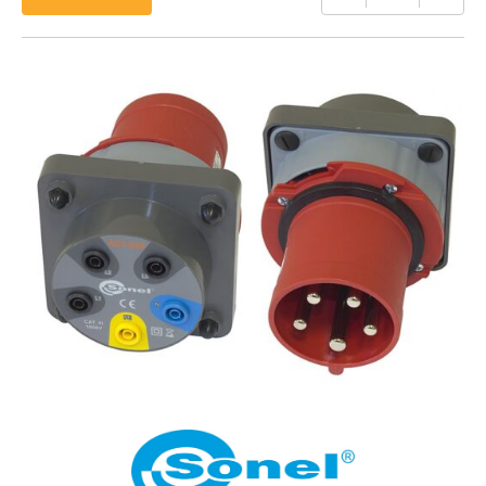
של
Sonel
AGT-
63P