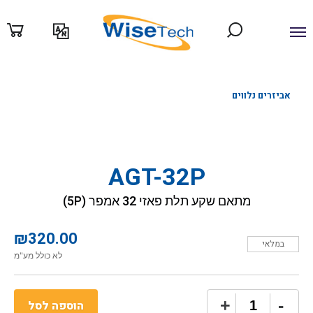
ילוג
תוכן
אביזרים נלווים
AGT-32P
מתאם שקע תלת פאזי 32 אמפר (5P)
₪
320.00
במלאי
לא כולל מע"מ
כמות
+
-
הוספה לסל