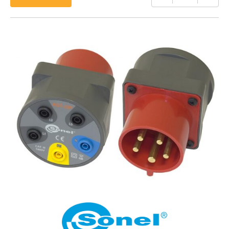
של
AGT-
32P