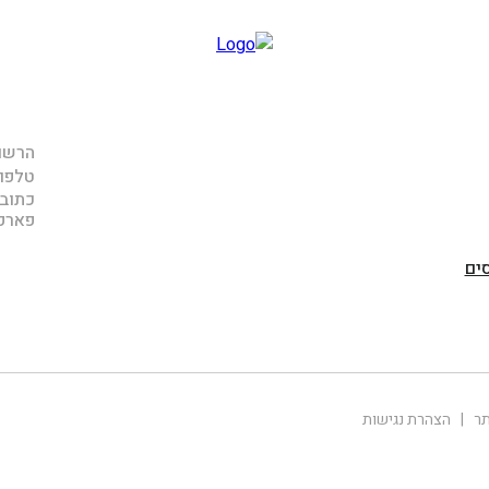
הרשם 
טלפון
כתובתנו: ר
פארק אפק
ים
תר
|
הצהרת נגישות