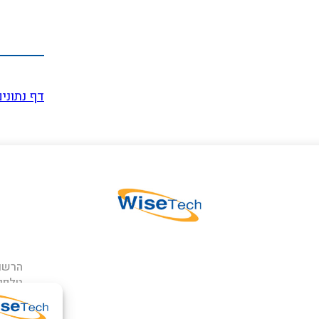
דף נתוני
הרשם 
טלפון
כתובתנו: ר
פארק אפק