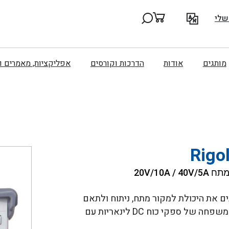
שלי
מותגים
אודות
הדרכות וקורסים
אפליקציות, מאמרים 
Rigo
רת ריגול משלבים את היכולת למקור מתח, ניתוח ולתאם
לאורך זמן בפלטפורמה אחת. סדרת ה DP800 היא משפחה של ספקי כוח DC לינאריות עם