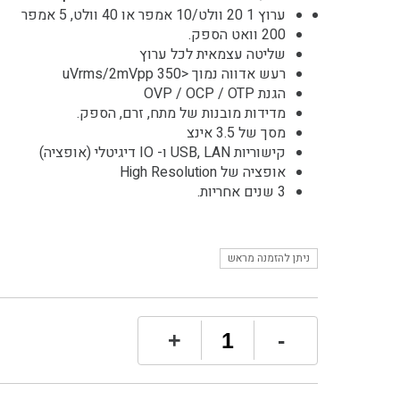
ערוץ 1 20 וולט/10 אמפר או 40 וולט, 5 אמפר
200 וואט הספק.
שליטה עצמאית לכל ערוץ
רעש אדווה נמוך <350 uVrms/2mVpp
הגנת OVP / OCP / OTP
מדידות מובנות של מתח, זרם, הספק.
מסך של 3.5 אינצ
קישוריות USB, LAN ו- IO דיגיטלי (אופציה)
אופציה של High Resolution
3 שנים אחריות.
ניתן להזמנה מראש
כמות
+
-
של
Rigol
DP811