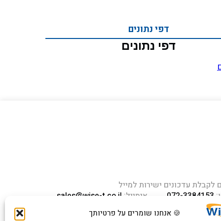
דפי נתונים
דפי נתונים
ם
לקבלת עדכונים ישירות למייל
:
072-3384153
אימייל:
sales@wise-t.co.il
חוב העמל 13 כניסה A, קומה 2,
🍪 אנחנו שומרים על פרטיותך
 ראש העין 4809234 ישראל