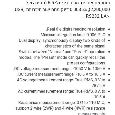
ותחומים אחרים. מודד דיגיטלי 6.5 (ספירה של
2,200,000), 0.0035% דיוק מתח ישר חיברויות USB,
RS232, LAN
Real 6½ digits reading resolution.
Minimum integration time: 0.006 PLC.
Dual display: synchronously display two kinds of
characteristics of the same signal.
Switch between “Normal” and “Preset” operation
modes. The “Preset” mode can quickly recall the
preset configurations.
DC voltage measurement range: -1050 V to 1050 V.
DC current measurement range: -10.5 A to 10.5 A.
AC voltage measurement range: True-RMS, 0 V to
787.5 V.
AC current measurement range: True-RMS, 0 A to
10.5 A.
Resistance measurement range: 0 Ω to 110 M Ω;
support 2-wire (2WR) and 4-wire (4WR) resistance
measurements.