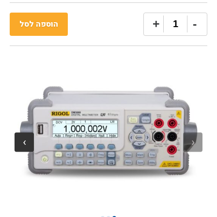
כמות
+
-
הוספה לסל
של
Rigol
DM3068
Digital
Multimeter