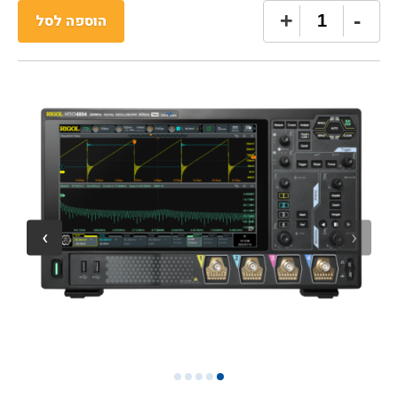
כמות
+
-
הוספה לסל
של
Rigol
DHO4804
Digital
Oscilloscopes
5
4
3
2
1