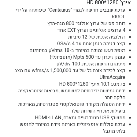
אינץ’ 1280*800 HD
ערכת שבבים חדשה לגמרי “Centaurus” שפותחה על ידי
RIGOL
רוחב פס של ערוץ אנלוגי: 800 מגה-הרץ
4 ערוצים אנלוגיים וערוץ EXT אחד
רזולוציה אנכית של 12 סיביות
קצב דגימה בזמן אמת עד 4 GSa/s
רצפת רעש נמוכה במיוחד ב-18 μVrms במינימום
עומק זיכרון עד 500 Mpts (אופציונלי)
מינימום רגישות אנכית: 100 μV/div
קצב לכידת צורת גל של עד 1,500,000 wfms/s עם מצב
UltraAcquire
צג מגע 10.1 אינץ’ 1280*800 HD
ידיות גמישות ידידותיות למשתמש, מביאות אינטראקציה
חלקה יותר
ידיות הפעלה מקודד פוטואלקטרי סטנדרטיות, מאריכות
ביעילות את חיי השירות שלו
ממשקי USB סטנדרטיים ומארח, LAN ו-HDMI
ערכת סוללות אופציונלית באריזה ניידת במיוחד לחופש
בלתי מוגבל