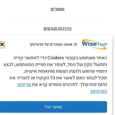
מאמרים
הדרכות וקורסים
🍪 אנחנו שומרים על פרטיותך
צור קשר
האתר משתמש בקובצי Cookies כדי לאפשר קנייה
ותפעול תקין של הסל, לשפר את חוויית המשתמש, לבצע
ניתוחי שימוש ולהציג הצעות מותאמות אישית.
כתובתנו: רחוב העמל 13 כניסה A, קומה 2, פארק אפק
תוכל לבחור האם לאשר את כל הקוקיז או להגדיר את
ראש העין 4809234 ישראל
ההעדפות שלך. לפרטים נוספים קרא את
מדיניות
הפרטיות
.
תנאים והגבלות
Copyright 2026 © WiseTech LTD
מאשר הכל