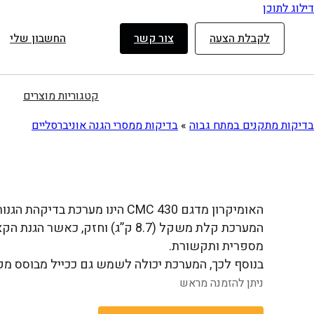
דילוג לתוכן
לקבלת הצעה
צור קשר
החשבון שלי
קטגוריות מוצרים
בדיקות מתקנים במתח גבוה
»
בדיקות ממסרי הגנה אוניברסליים
האומיקרון מדגם CMC 430 הינו מערכת בדיקהת הגנות וכיול ניידת המספק שלושה זרמים עד 12.5A או שש יציאות מתח.
המערכת קלת משקל (8.7 ק”ג) וחז
מספרית ותקשורת.
בנוסף לכך, המערכת יכולה לשמש גם ככייל מבוסס מקור עבור
ניתן להזמנה מראש