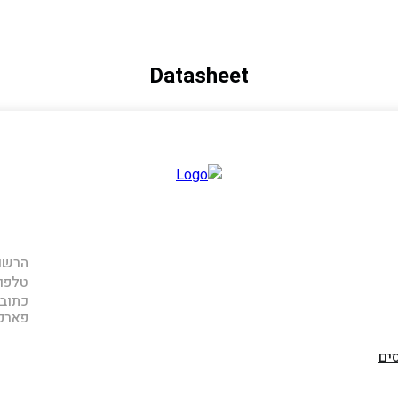
Datasheet
הרשם 
טלפון
כתובתנו: ר
פארק אפק
ים