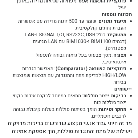
פונקציית התאמת אפס
: מפחיתה שגיאות מדידה באופן
יעיל
תכונות נוספות
תיעוד נתונים
: שומר עד 500 זוגות מדידה עם אפשרות
העברת נתונים קולקטיבית.
ממשקים
: כולל SIGNAL I/O, RS232C, USB ו-LAN
(דגמים BIM1100 ו-BIM1030 עם LAN מגיעים
כסטנדרט).
תצוגה
: מסך צבעוני בעל נראות גבוהה לתפעול
אינטואיטיבי.
פונקציות השוואה (Comparator)
: מאפשר הגדרות
HIGH/LOW לבדיקת מתח והתנגדות, עם תוצאות שמוצגות
בבירור.
יישומים
בדיקות ייצור סוללות
: מתאים במיוחד לבקרת איכות בקווי
ייצור סוללות כוח.
מחקר ופיתוח
: תומך בפיתוח סוללות בעלות קיבולת גבוהה
לרכבים חשמליים.
מד זה חיוני עבור אנשי מקצוע שדורשים בדיקות מדויקות
ויעילות של מתח והתנגדות סוללות, תוך אספקת אמינות