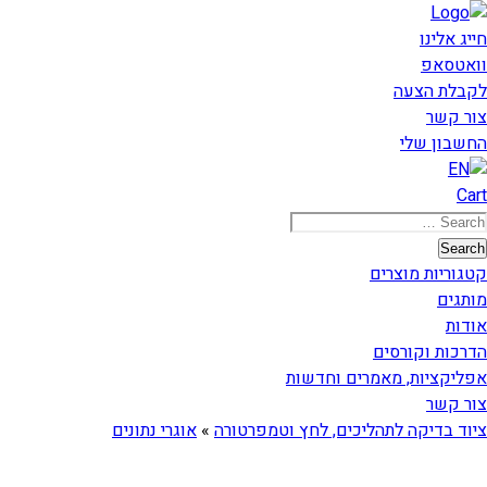
ילוג
תוכן
חייג אלינו
וואטסאפ
לקבלת הצעה
צור קשר
החשבון שלי
Cart
Searc
for
Search
קטגוריות מוצרים
מותגים
אודות
הדרכות וקורסים
אפליקציות, מאמרים וחדשות
צור קשר
ציוד בדיקה לתהליכים, לחץ וטמפרטורה
»
אוגרי נתונים