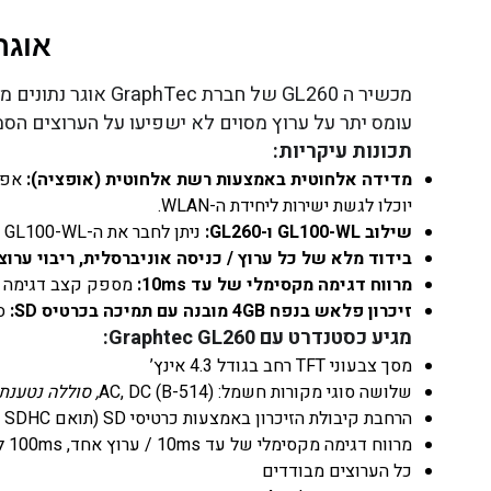
אוגר נתו
עומס יתר על ערוץ מסוים לא ישפיעו על הערוצים הס
תכונות עיקריות:
מדידה אלחוטית באמצעות רשת אלחוטית (אופציה):
יוכלו לגשת ישירות ליחידת ה-WLAN.
שילוב GL100-WL ו-GL260:
ניתן לחבר את ה-GL100-WL ל-GL260 כגלאי מרוחק באמצעות תכונת ה-WLAN. GL260 תומך ביחידה אחת של GL100-WL.
בידוד מלא של כל ערוץ / כניסה אוניברסלית, ריבוי ערוצ
מרווח דגימה מקסימלי של עד 10ms:
מספק קצב דגימה מהיר של 10ms
זיכרון פלאש בנפח 4GB מובנה עם תמיכה בכרטיס SD:
סדרת GL החדשה מאפשרת מד
מגיע כסטנדרט עם Graphtec GL260:
מסך צבעוני TFT רחב בגודל 4.3 אינץ’
שלושה סוגי מקורות חשמל: AC, DC (B-514)
, סוללה נטענת (-569
הרחבת קיבולת הזיכרון באמצעות כרטיסי SD (תואם SDHC עד 32GB)*
מרווח דגימה מקסימלי של עד 10ms / ערוץ אחד, 100ms לכל 10 הערוצים
כל הערוצים מבודדים