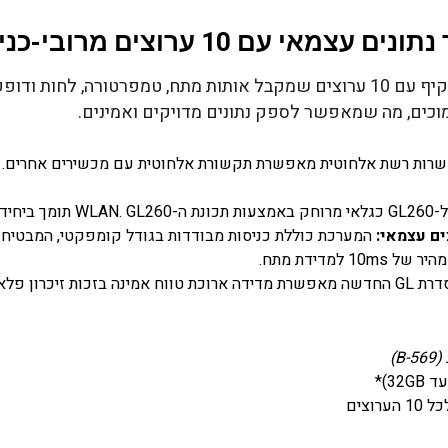
נים עצמאי עם 10 ערוצים מרובי-כניסות
מכשיר ה GL260 של חברת GraphTec אוגר נתונים מקיף עם 10 ערוצים שמקבל אותות מ
מוכים, מה שמאפשר לספק נתונים מדויקים ואמינים.
ים עצמאי:
המערכת כוללת כניסות מבודדות בגודל קומפקטי, המבטיחות 
 למדידת מתח.
ידה ארוכת טווח אמינה בזכות זיכרון פלאש מובנה בנפח 4GB וחריץ לכרטיסי SD לאחסון חיצוני.
B)