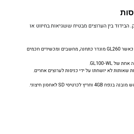
תח, טמפרטורה, לחות ודופק. הבידוד בין הערוצים מבטיח ששגיאות בחיווט או
אפשרות רשת אלחוטית מאפשרת תקשורת אלחוטית עם מכשירים אחרים. כאשר GL260 מוגדר כתחנה, מחשבים ומכשירים חכמים
שאותות לא יושחתו על ידי כניסות לערוצים אחרים.