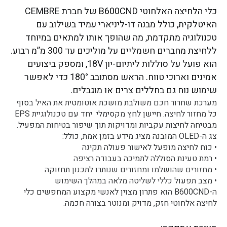
כלי הלחיצה האלחוטי B600CND של חברת CEMBRE
האיטלקית, כולל מבנה דו-ליניארי עמיד בשילוב עם
טכנולוגיה מתקדמת, מה שהופך אותו למתאים במיוחד
ללחיצת מחברים חשמליים על מוליכים עד 300 מ”מ רבוע.
הוא פועל על סוללות ליתיום-יון 18V, ומספק ביצועים
אמינים וארוכי טווח. הראש מסתובב 180° כדי לאפשר
שימוש נוח גם בחללים צרים או מוגבלים.
מערכת שחרור חכם משולבת מושכת אוטומטית את האיל בסוף
כל מחזור לחיצה. חיישן לחץ מקסימלי יחד עם טכנולוגיית EPS
מבטיחה לחיצות עקביות ומדויקות תוך שיפור בטיחות המפעיל.
צג ה-OLED המובנה מציג מידע בזמן אמת, כולל:
• כוח לחיצה מופעל לאישור פעולה תקינה
• רמת טעינת הסוללה לתמיכה בעבודה רציפה
• מחזורים שהושלמו ומחזורים שנותרו לתכנון תחזוקה
• מצב תפעול כללי לשליטה מלאה במהלך השימוש
ה-B600CND הוא פתרון מצוין לאנשי מקצוע המחפשים כלי
לחיצה אלחוטי חזק, מדויק ומנוטר בצורה חכמה.