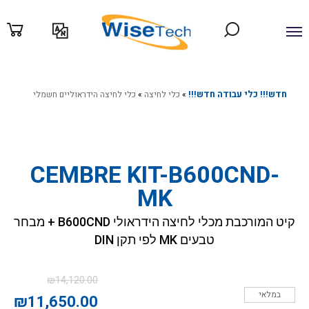
ילוג
תוכן
חדש!!! כלי עבודה חדש!!!
»
כלי לחיצה
»
כלי לחיצה הידראוליים חשמלי
CEMBRE KIT-B600CND-
MK
קיט המורכבת מכלי לחיצה הידראולי B600CND + מבחר
טבעים MK לפי תקן DIN
המחיר
המחיר
₪
14,120.00
הנוכחי
המקורי
במלאי
₪
11,650.00