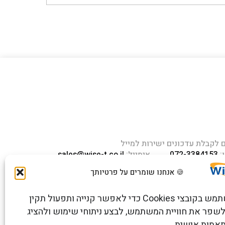
לקבלת עדכונים ישירות למייל
:
072-3384153
אימייל:
sales@wise-t.co.il
חוב העמל 13 כניסה A, קומה 2,
🍪 אנחנו שומרים על פרטיותך
 ראש העין 4809234 ישראל
האתר משתמש בקובצי Cookies כדי לאפשר קנייה ותפעול תקין
שפר את חוויית המשתמש, לבצע ניתוחי שימוש ולהציג
תאמות אישית.