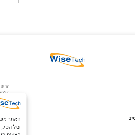
הרשם 
טלפון
כתובתנו: ר
פארק אפק
ים
של הסל, ל
הצעות מו