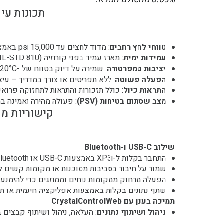
תכונות עיק
טווחי לחץ רחבים
: מדוד לחצים עד 15,000 psi באמצעות מכשיר יחיד.
עמידות ימית
: מארז עמיד בפני קורוזיה (MIL-STD 810) מבטיח אורך חיים גבוה.
יציבות טמפרטורה
: שמירה על דיוק בטווח של -20°C עד 50°C, טוב יותר מה-XP2i.
הפעלה פשוטה
: ללא תפריטים או צורך במדריך – עיצו
התראות כיול
: כולל תזכורות והתראות לתחזוקה פרואק
מצב שסתום בטיחות (PSV)
: פעולה מהירה ואמינה בת
קישוריות מ
שילוב USB-C ו-Bluetooth
התחבר בקלות ל-XP3i באמצעות USB-C או Bluetooth, ללא צורך בכבלים מסורתיים.
שמור על חיבור בסביבות מסוכנות או מקומות קשים לג
הפעלה מרחוק ממקומות נוחים וממוזגים כדי להימנע מ
שתף נתונים בקלות באמצעות אפליקציה חינמית או תוכ
תמיכה בענן עם CrystalControlWeb
ניהול ושיתוף נתונים
: העלאה, ניהול ושיתוף קבצים 