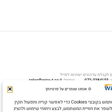
לקבלת עדכונים ישירות למייל
:
072-3384153
אימייל:
sales@wise-t.co.il
חוב העמל 13 כניסה A, קומה 2,
🍪 אנחנו שומרים על פרטיותך
 ראש העין 4809234 ישראל
האתר משתמש בקובצי Cookies כדי לאפשר קנייה ותפעול תקין
שפר את חוויית המשתמש, לבצע ניתוחי שימוש ולהציג