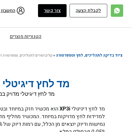
ילוג
תוכן
לקבלת הצעה
צור קשר
החשבון 
קטגוריות מוצרים
ציוד בדיקה לתהליכים, לחץ וטמפרטורה
»
קליברטורים לתהליכים, טמפרטורה ו
מד לחץ דיגיטלי Ametek XP3i
מד לחץ דיגיטלי מדויק במ
מד לחץ דיגיטלי
XP3i
הוא מכשיר חזק במיוחד ובטי
למדידות לחץ מדויקות במיוחד. המכשיר מחליף מדי
גמישות ודיוק יוצאים מן הכלל, עם רמות דיוק של
5%
0.05% מהסולם המלא
.