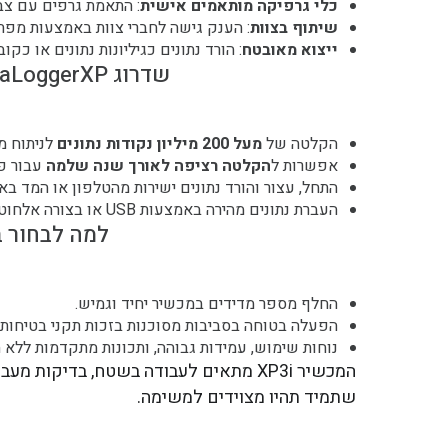
כלי גרפיקה מותאמים אישית
: התאמת גרפים עם צבע
שיתוף בצוות
: הענק גישה לחברי צוות באמצעות מפתח
ייצוא מאובטח
: הורד נתונים כגיליונות נתונים או כקובצי PDF מוגנים בפני שינו
שדרוג DataLoggerXP אופציונלי:
הקלטה של
מעל 200 מיליון נקודות נתונים
לניתוח מ
אפשרות ל
הקלטה רציפה לאורך שנה שלמה
עבור פ
התחל, עצור והורד נתונים ישירות מהטלפון או המד באמצעות th
העברת נתונים מהירה באמצעות USB או בצורה אלחוטית עם האפליקציה.
למה לבחור ב-P3i
החלף מספר מדידים במכשיר יחיד וגמיש.
הפעלה בטוחה בסביבות מסוכנות בזכות תקני בטיחות פ
נוחות שימוש, עמידות גבוהה, ותכונות מתקדמות ללא ת
המכשיר XP3i מתאים לעבודה בשטח, בדיקות
שתמיד תהיו מצוידים למשימה.