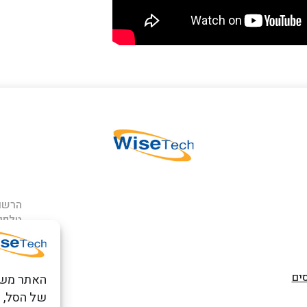
הרשם 
טלפון
כתובתנו: ר
פארק אפק
ים
של הסל, ל