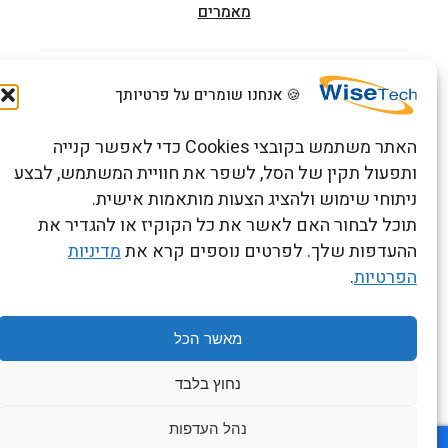
מאמרים
הדרכות וקורסים
🍪 אנחנו שומרים על פרטיותך
האתר משתמש בקובצי Cookies כדי לאפשר קנייה
צור קשר
ותפעול תקין של הסל, לשפר את חוויית המשתמש, לבצע
ניתוחי שימוש ולהציג הצעות מותאמות אישית.
תוכל לבחור האם לאשר את כל הקוקיז או להגדיר את
ההעדפות שלך. לפרטים נוספים קרא את
מדיניות
הפרטיות
.
כתובתנו: רחוב העמל 13 כניסה A, קומה 2, פארק אפק
ראש העין 4809234 ישראל
מאשר הכל
תנאים והגבלות
Copyright 2026 © WiseTech LTD
נחוץ בלבד
נהל העדפות